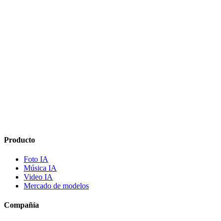
Cómo funciona la generación musical
Música IA
Presets de música
Música IA
Producto
Foto IA
Música IA
Video IA
Mercado de modelos
Compañía