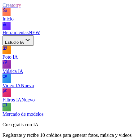
Creatorry
Inicio
Herramientas
NEW
Estudio IA
Foto IA
Música IA
Video IA
Nuevo
Filtros IA
Nuevo
Mercado de modelos
Crea gratis con IA
Regístrate y recibe 10 créditos para generar fotos, música y videos