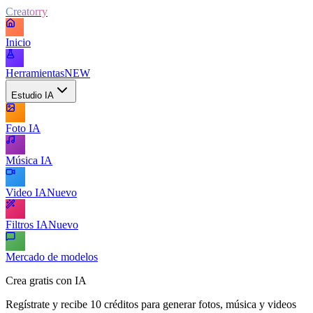
Creatorry
Inicio
Herramientas
NEW
Estudio IA
Foto IA
Música IA
Video IA
Nuevo
Filtros IA
Nuevo
Mercado de modelos
Crea gratis con IA
Regístrate y recibe 10 créditos para generar fotos, música y videos