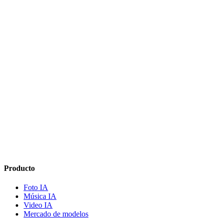
Presets de música
Música IA
Consejos y trucos musicales
Música IA
Producto
Foto IA
Música IA
Video IA
Mercado de modelos