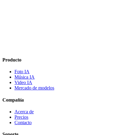
Cuenta
¿Qué es Creatorry?
Primeros pasos
Producto
Foto IA
Música IA
Video IA
Mercado de modelos
Compañía
Acerca de
Precios
Contacto
Soporte