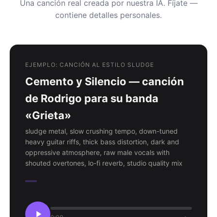
Una canción real creada por nuestra IA. Fíjate —
contiene detalles personales.
EJEMPLO: CANCIÓN AL ESTILO SLUDGE
Cemento y Silencio — canción
de Rodrigo para su banda
«Grieta»
sludge metal, slow crushing tempo, down-tuned
heavy guitar riffs, thick bass distortion, dark and
oppressive atmosphere, raw male vocals with
shouted overtones, lo-fi reverb, studio quality mix