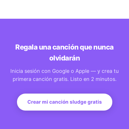
desde cero.
cuenta recibes 10 créditos, que es exactamente lo que
cuesta un tema. El registro toma un solo clic con Google
o Apple, sin tarjeta de crédito ni confirmación por email.
Regala una canción que nunca
olvidarán
Inicia sesión con Google o Apple — y crea tu
primera canción gratis. Listo en 2 minutos.
Crear mi canción sludge gratis