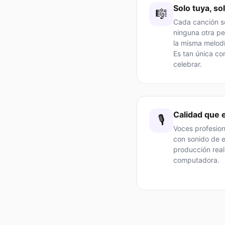
Solo tuya, so
🎼
Cada canción se
ninguna otra p
la misma melodía
Es tan única c
celebrar.
Calidad que 
🎙️
Voces profesion
con sonido de e
producción rea
computadora.