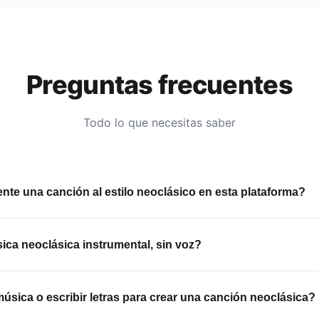
Preguntas frecuentes
Todo lo que necesitas saber
te una canción al estilo neoclásico en esta plataforma?
 original que combina arreglos orquestales inspirados en la mú
poránea: cuerdas, piano, voz lírica o pop-orquestal. Tú eliges 
ca neoclásica instrumental, sin voz?
za completa en minutos.
tu canción simplemente activa el modo Instrumental y obtendrás 
l, ideal para videos, bodas, celebraciones o momentos contemp
úsica o escribir letras para crear una canción neoclásica?