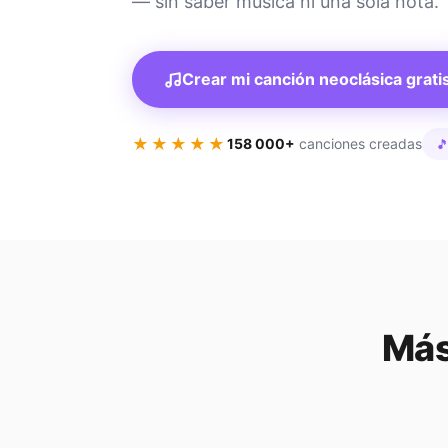
— sin saber música ni una sola nota.
Crear mi canción neoclásica grati
★★★★★
158 000+
canciones creadas

Más