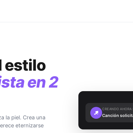
 estilo
ista en 2
CREANDO AHORA:
Canción solicit
 la piel. Crea una
erece eternizarse