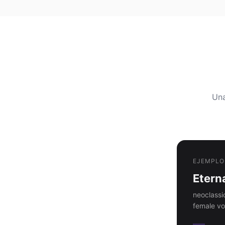
Una
EJEMPLO
Etern
neoclassi
female vo