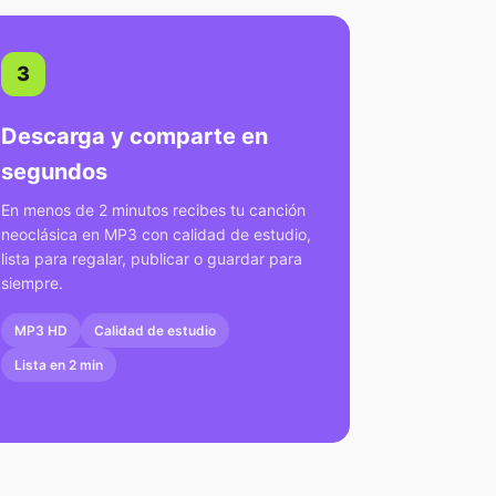
3
Descarga y comparte en
segundos
En menos de 2 minutos recibes tu canción
neoclásica en MP3 con calidad de estudio,
lista para regalar, publicar o guardar para
siempre.
MP3 HD
Calidad de estudio
Lista en 2 min