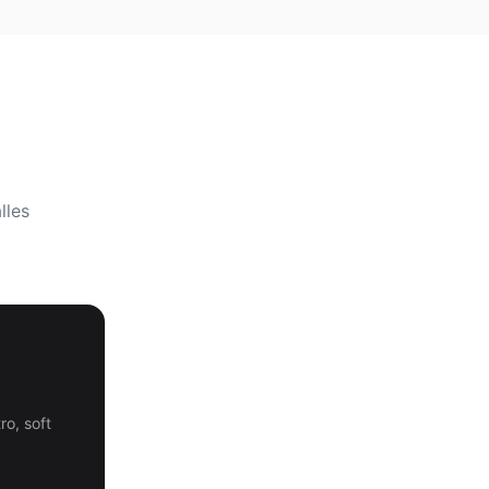
lles
ro, soft