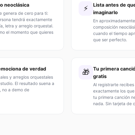
lo neoclásica
Lista antes de q
⚡
imaginarlo
 genera de cero para ti:
ersona tendrá exactamente
En aproximadamente 
, letra y arreglo orquestal.
composición neoclási
omo el momento que quieres
cuando el tiempo apre
que ser perfecto.
emociona de verdad
Tu primera canci
🎁
gratis
ales y arreglos orquestales
studio. El resultado suena a
Al registrarte recibe
l, no a demo de
exactamente los que 
tu primera canción n
nada. Sin tarjeta de c