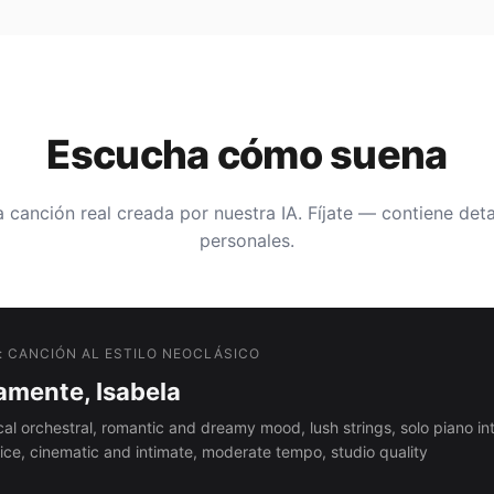
Escucha cómo suena
 canción real creada por nuestra IA. Fíjate — contiene deta
personales.
: CANCIÓN AL ESTILO NEOCLÁSICO
amente, Isabela
cal orchestral, romantic and dreamy mood, lush strings, solo piano int
ice, cinematic and intimate, moderate tempo, studio quality