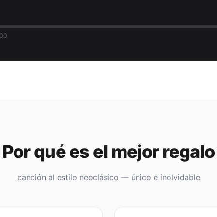
:00
Por qué es el mejor regalo
canción al estilo neoclásico — único e inolvidable