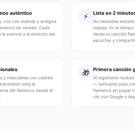
nco auténtico
Lista en 2 minuto
⚡
s, voz con duende y arreglos
No necesitas estudio
lamenco de verdad. Cada
trabajo. En el tiempo
 la esencia y la emoción del
tienes tu canción fla
escuchar y compartir
ionales
Primera canción g
🎁
s y masculinas con calidad
Al registrarte recibes
transmiten toda la
— suficiente para cr
 alma del flamenco desde el
flamenca sin pagar n
.
clic con Google o App