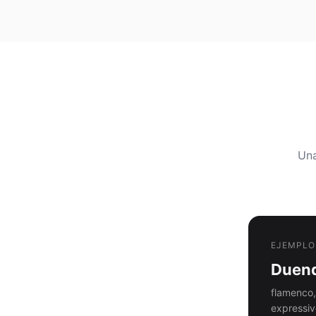
Una
EJEMPLO
Duend
flamenco,
expressiv