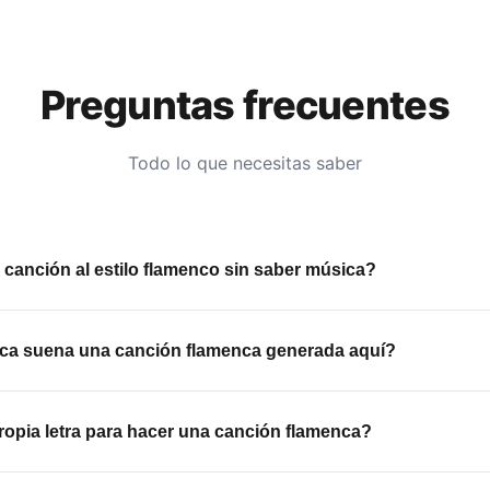
Preguntas frecuentes
Todo lo que necesitas saber
canción al estilo flamenco sin saber música?
ecesitas conocimientos musicales de ningún tipo. Solo describ
el estilo y el ánimo, y la plataforma genera tu canción flamenca e
ca suena una canción flamenca generada aquí?
ibir un mensaje.
arreglos de guitarra española, percusión característica y voces 
. La calidad es de estudio y el sonido es convincente desde la
opia letra para hacer una canción flamenca?
ciones creadas avalan la calidad.
zado puedes pegar tu propia letra y la plataforma la convierte 