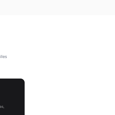
lles
as,