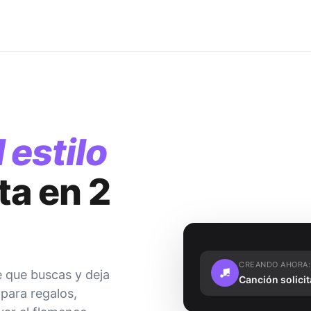
 estilo
sta en 2
CREANDO AHORA:
e que buscas y deja
Canción solicit
 para regalos,