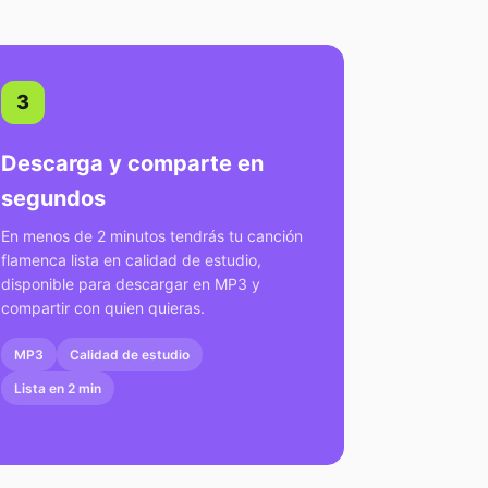
3
Descarga y comparte en
segundos
En menos de 2 minutos tendrás tu canción
flamenca lista en calidad de estudio,
disponible para descargar en MP3 y
compartir con quien quieras.
MP3
Calidad de estudio
Lista en 2 min