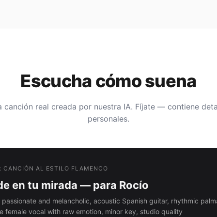
Escucha cómo suena
 canción real creada por nuestra IA. Fíjate — contiene deta
personales.
: CANCIÓN AL ESTILO FLAMENCO
e en tu mirada — para Rocío
 passionate and melancholic, acoustic Spanish guitar, rhythmic palm
e female vocal with raw emotion, minor key, studio quality