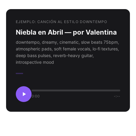
EJEMPLO: CANCIÓN AL ESTILO DOWNTEMPO
Niebla en Abril — por Valentina
downtempo, dreamy, cinematic, slow beats 75bpm,
atmospheric pads, soft female vocals, lo-fi textures,
deep bass pulses, reverb-heavy guitar,
introspective mood
0:00
-:--