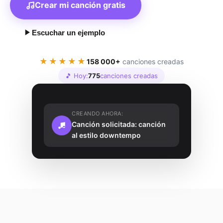
Crear mi canción gratis
Escuchar un ejemplo
★★★★★
158 000+
canciones creadas
🎵 Hoy:
775
canciones creadas
CREANDO AHORA:
Canción solicitada: canción
al estilo downtempo