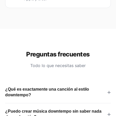
Preguntas frecuentes
Todo lo que necesitas saber
¿Qué es exactamente una canción al estilo
downtempo?
El downtempo es un género de música electrónica de
¿Puedo crear música downtempo sin saber nada
tempo lento, atmósfera relajada y texturas sonoras