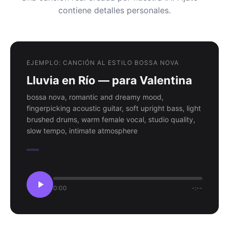
contiene detalles personales.
EJEMPLO: CANCIÓN AL ESTILO BOSSA NOVA
Lluvia en Río — para Valentina
bossa nova, romantic and dreamy mood,
fingerpicking acoustic guitar, soft upright bass, light
brushed drums, warm female vocal, studio quality,
slow tempo, intimate atmosphere
0:00
-:--