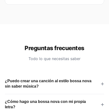
Preguntas frecuentes
Todo lo que necesitas saber
¿Puedo crear una canción al estilo bossa nova
sin saber música?
Sí, no necesitas ningún conocimiento musical. Con el
¿Cómo hago una bossa nova con mi propia
modo rápido solo eliges género (bossa nova), ánimo y
letra?
tipo de voz, y la plataforma se encarga de todo lo demás.