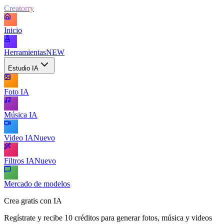
Creatorry
Inicio
Herramientas
NEW
Estudio IA
Foto IA
Música IA
Video IA
Nuevo
Filtros IA
Nuevo
Mercado de modelos
Crea gratis con IA
Regístrate y recibe 10 créditos para generar fotos, música y videos