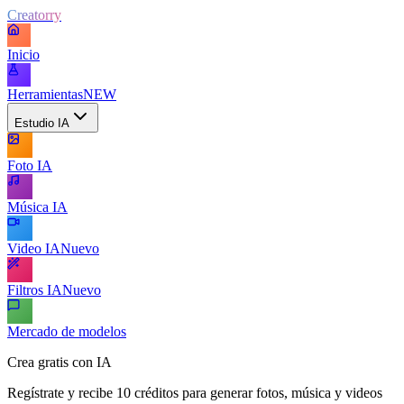
Creatorry
Inicio
Herramientas
NEW
Estudio IA
Foto IA
Música IA
Video IA
Nuevo
Filtros IA
Nuevo
Mercado de modelos
Crea gratis con IA
Regístrate y recibe 10 créditos para generar fotos, música y videos