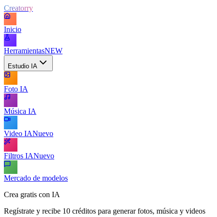
Creatorry
Inicio
Herramientas
NEW
Estudio IA
Foto IA
Música IA
Video IA
Nuevo
Filtros IA
Nuevo
Mercado de modelos
Crea gratis con IA
Regístrate y recibe 10 créditos para generar fotos, música y videos