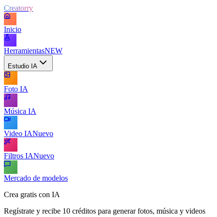
Creatorry
Inicio
Herramientas
NEW
Estudio IA
Foto IA
Música IA
Video IA
Nuevo
Filtros IA
Nuevo
Mercado de modelos
Crea gratis con IA
Regístrate y recibe 10 créditos para generar fotos, música y videos