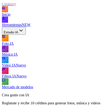
Creatorry
Inicio
Herramientas
NEW
Estudio IA
Foto IA
Música IA
Video IA
Nuevo
Filtros IA
Nuevo
Mercado de modelos
Crea gratis con IA
Regístrate y recibe 10 créditos para generar fotos, música y videos