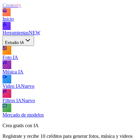
Creatorry
Inicio
Herramientas
NEW
Estudio IA
Foto IA
Música IA
Video IA
Nuevo
Filtros IA
Nuevo
Mercado de modelos
Crea gratis con IA
Regístrate y recibe 10 créditos para generar fotos, música y videos