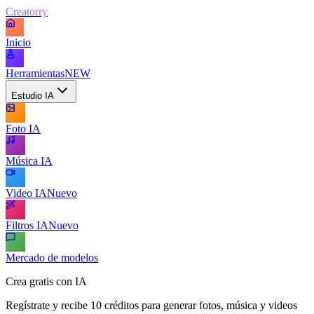
Creatorry
Inicio
Herramientas
NEW
Estudio IA
Foto IA
Música IA
Video IA
Nuevo
Filtros IA
Nuevo
Mercado de modelos
Crea gratis con IA
Regístrate y recibe 10 créditos para generar fotos, música y videos