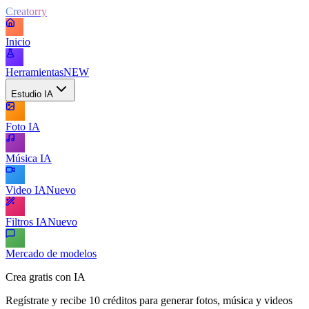
Creatorry
Inicio
Herramientas
NEW
Estudio IA
Foto IA
Música IA
Video IA
Nuevo
Filtros IA
Nuevo
Mercado de modelos
Crea gratis con IA
Regístrate y recibe 10 créditos para generar fotos, música y videos