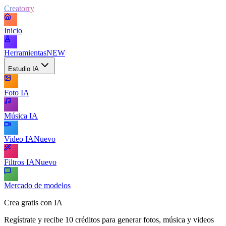
Creatorry
Inicio
Herramientas
NEW
Estudio IA
Foto IA
Música IA
Video IA
Nuevo
Filtros IA
Nuevo
Mercado de modelos
Crea gratis con IA
Regístrate y recibe 10 créditos para generar fotos, música y videos