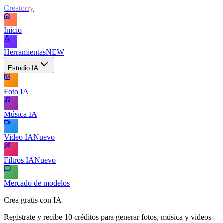
Creatorry
Inicio
Herramientas
NEW
Estudio IA
Foto IA
Música IA
Video IA
Nuevo
Filtros IA
Nuevo
Mercado de modelos
Crea gratis con IA
Regístrate y recibe 10 créditos para generar fotos, música y videos