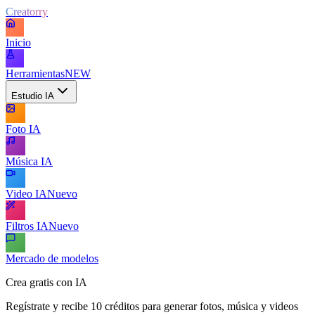
Creatorry
Inicio
Herramientas
NEW
Estudio IA
Foto IA
Música IA
Video IA
Nuevo
Filtros IA
Nuevo
Mercado de modelos
Crea gratis con IA
Regístrate y recibe 10 créditos para generar fotos, música y videos