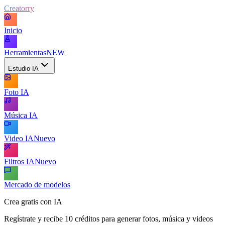
Creatorry
Inicio
Herramientas
NEW
Estudio IA
Foto IA
Música IA
Video IA
Nuevo
Filtros IA
Nuevo
Mercado de modelos
Crea gratis con IA
Regístrate y recibe 10 créditos para generar fotos, música y videos