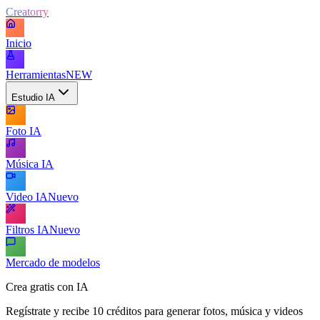
Creatorry
Inicio
Herramientas
NEW
Estudio IA
Foto IA
Música IA
Video IA
Nuevo
Filtros IA
Nuevo
Mercado de modelos
Crea gratis con IA
Regístrate y recibe 10 créditos para generar fotos, música y videos