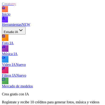
Creatorry
Inicio
Herramientas
NEW
Estudio IA
Foto IA
Música IA
Video IA
Nuevo
Filtros IA
Nuevo
Mercado de modelos
Crea gratis con IA
Regístrate y recibe 10 créditos para generar fotos, música y videos