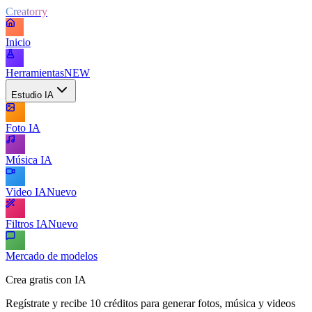
Creatorry
Inicio
Herramientas
NEW
Estudio IA
Foto IA
Música IA
Video IA
Nuevo
Filtros IA
Nuevo
Mercado de modelos
Crea gratis con IA
Regístrate y recibe 10 créditos para generar fotos, música y videos