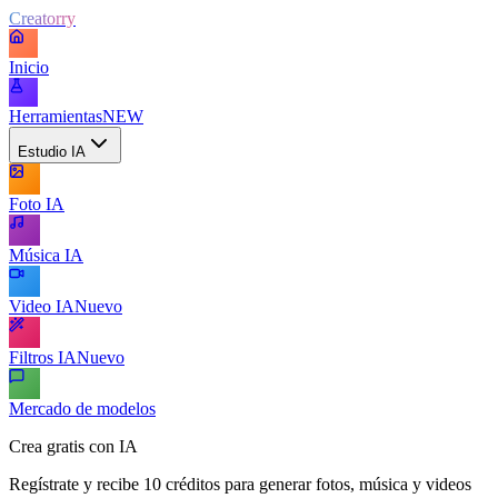
Creatorry
Inicio
Herramientas
NEW
Estudio IA
Foto IA
Música IA
Video IA
Nuevo
Filtros IA
Nuevo
Mercado de modelos
Crea gratis con IA
Regístrate y recibe 10 créditos para generar fotos, música y videos