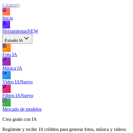
Creatorry
Inicio
Herramientas
NEW
Estudio IA
Foto IA
Música IA
Video IA
Nuevo
Filtros IA
Nuevo
Mercado de modelos
Crea gratis con IA
Regístrate y recibe 10 créditos para generar fotos, música y videos