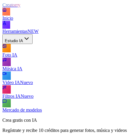
Creatorry
Inicio
Herramientas
NEW
Estudio IA
Foto IA
Música IA
Video IA
Nuevo
Filtros IA
Nuevo
Mercado de modelos
Crea gratis con IA
Regístrate y recibe 10 créditos para generar fotos, música y videos